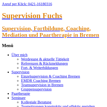
Anruf per Klick: 0421-16180316
Supervision Fuchs
Supervision, Fortbildung, Coaching,
Mediation und Paartherapie in Bremen
Menü
Zum
Über mich
Inhalt
Werdegang & aktuelle Tätigkeit
springen
Referenzen & Rückmeldungen
Fort- & Weiterbildungen
Supervision
Einzelsupervision & Coaching Bremen
EMDR Coaching Bremen
Teamsupervision in Bremen
Gruppensupervision
Paartherapie
Seminare
Kollegiale Beratung
Teamsitzungen konstruktiv und effektiv gestalten